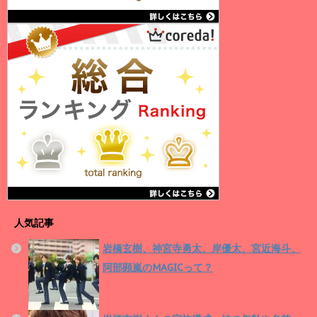
人気記事
岩橋玄樹、神宮寺勇太、岸優太、宮近海斗、
阿部顕嵐のMAGICって？