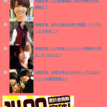
岩橋玄樹くんの家族構成、妹の年齢や名前、
画像は？
岩橋玄樹、彼女は堀未央奈で熱愛！？ペアル
ックは本当！？
岩橋玄樹くんの性格とジャニーズ事務所入所
日、きっかけは？
岩橋玄樹、神宮寺勇太の仲はカップル並み？
じぐいわ遭遇情報は？