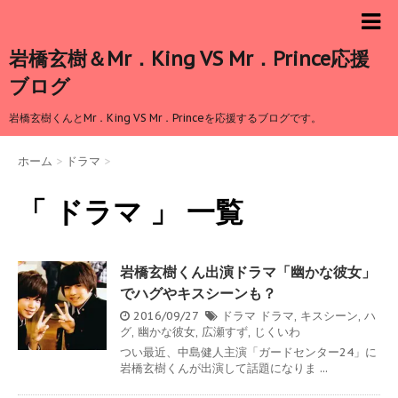
岩橋玄樹＆Mr．King VS Mr．Prince応援
ブログ
岩橋玄樹くんとMr．King VS Mr．Princeを応援するブログです。
ホーム
>
ドラマ
>
「 ドラマ 」 一覧
岩橋玄樹くん出演ドラマ「幽かな彼女」
でハグやキスシーンも？
2016/09/27
ドラマ
ドラマ
,
キスシーン
,
ハ
グ
,
幽かな彼女
,
広瀬すず
,
じくいわ
つい最近、中島健人主演「ガードセンター24」に
岩橋玄樹くんが出演して話題になりま ...