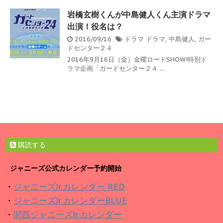
岩橋玄樹くんが中島健人くん主演ドラマ
出演！役名は？
2016/09/16
ドラマ
ドラマ
,
中島健人
,
ガー
ドセンター２４
2016年9月16日（金）金曜ロードSHOW!特別ド
ラマ企画「ガードセンター２４ ...
購読する
ジャニーズ公式カレンダー予約開始
・
ジャニーズJr.カレンダー RED
・
ジャニーズJr.カレンダーBLUE
・
関西ジャニーズJr.カレンダー