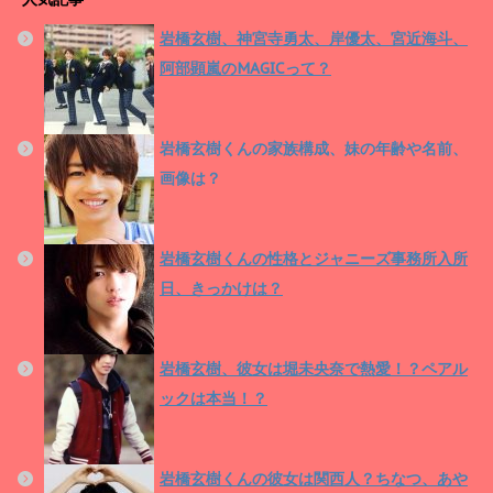
岩橋玄樹、神宮寺勇太、岸優太、宮近海斗、
阿部顕嵐のMAGICって？
岩橋玄樹くんの家族構成、妹の年齢や名前、
画像は？
岩橋玄樹くんの性格とジャニーズ事務所入所
日、きっかけは？
岩橋玄樹、彼女は堀未央奈で熱愛！？ペアル
ックは本当！？
岩橋玄樹くんの彼女は関西人？ちなつ、あや