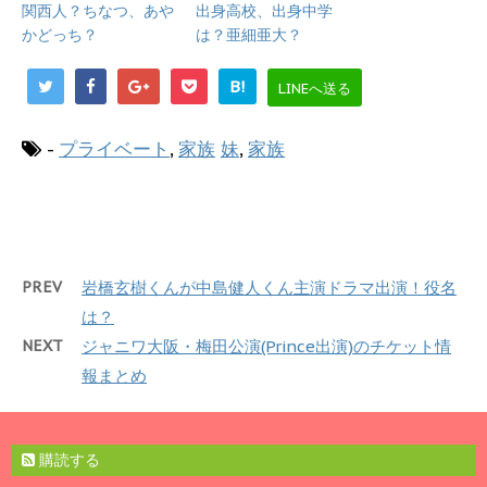
関西人？ちなつ、あや
出身高校、出身中学
かどっち？
は？亜細亜大？
B!
LINEへ送る
-
プライベート
,
家族
妹
,
家族
PREV
岩橋玄樹くんが中島健人くん主演ドラマ出演！役名
は？
NEXT
ジャニワ大阪・梅田公演(Prince出演)のチケット情
報まとめ
購読する