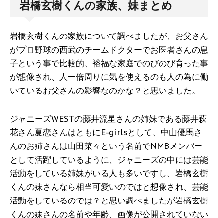
岩橋玄樹くんの家族、妹まとめ
岩橋玄樹くんの家族について調べましたが、お父さん
がプロ野球の西武のチームドクターでお医者さんの息
子という事で比較的、裕福な家庭でのびのび育った事
が想像され、人一倍周りに気を使えるのも人の為に働
いているお父さんの影響なのかな？と思いました。
ジャニーズWESTの藤井流星さんの姉妹である藤井萩
花さん夏恋さんはともにE-girlsとして、中山優馬さ
んのお姉さんは山田菜々という名前でNMBメンバー
として活躍しているように、ジャニーズの中には芸能
活動をしている姉妹がいる人も多いですし、岩橋玄樹
くんの妹さんなら相当可愛いのではと想像され、芸能
活動をしているのでは？と思い調べましたが岩橋玄樹
くんの妹さんの名前や年齢、画像が公開されていない