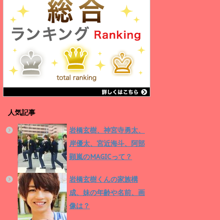
人気記事
岩橋玄樹、神宮寺勇太、
岸優太、宮近海斗、阿部
顕嵐のMAGICって？
岩橋玄樹くんの家族構
成、妹の年齢や名前、画
像は？