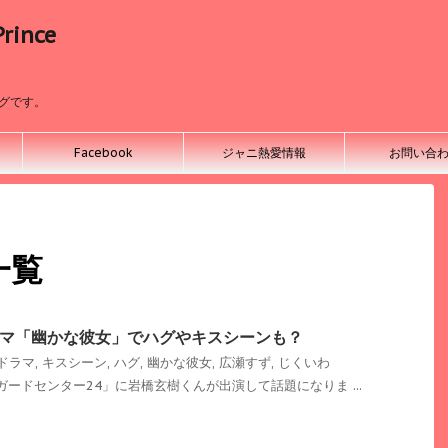
ince
ログです。
Facebook
ジャニ熱愛情報
お問い合
一覧
マ「幽かな彼女」でハグやキスシーンも？
ドラマ
,
キスシーン
,
ハグ
,
幽かな彼女
,
広瀬すず
,
じくいわ
ードセンター24」に岩橋玄樹くんが出演して話題になりま ...