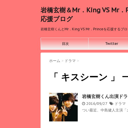
岩橋玄樹＆Mr．King VS Mr．Pr
応援ブログ
岩橋玄樹くんとMr．King VS Mr．Princeを応援するブ
目次
Twitter
ホーム
>
ドラマ
>
「 キスシーン 」 
岩橋玄樹くん出演ドラ
2016/09/27
ドラマ
つい最近、中島健人主演「ガ