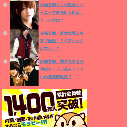
岩橋玄樹くんの性格とジ
ャニーズ事務所入所日、
きっかけは？
岩橋玄樹、彼女は堀未央
奈で熱愛！？ペアルック
は本当！？
岩橋玄樹、神宮寺勇太の
仲はカップル並み？じぐ
いわ遭遇情報は？