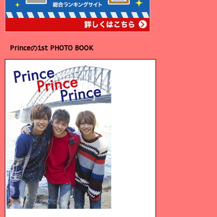
Princeの1st PHOTO BOOK