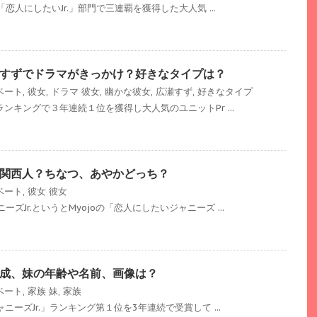
「恋人にしたいJr.」部門で三連覇を獲得した大人気 ...
すずでドラマがきっかけ？好きなタイプは？
ベート
,
彼女
,
ドラマ
彼女
,
幽かな彼女
,
広瀬すず
,
好きなタイプ
ランキングで３年連続１位を獲得し大人気のユニットPr ...
関西人？ちなつ、あやかどっち？
ベート
,
彼女
彼女
ズJr.というとMyojoの「恋人にしたいジャニーズ ...
成、妹の年齢や名前、画像は？
ベート
,
家族
妹
,
家族
ャニーズJr.」ランキング第１位を3年連続で受賞して ...