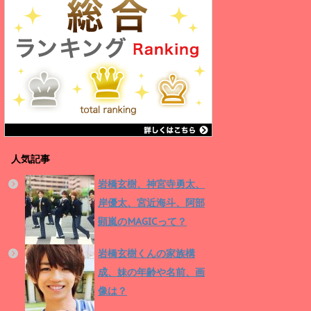
人気記事
岩橋玄樹、神宮寺勇太、
岸優太、宮近海斗、阿部
顕嵐のMAGICって？
岩橋玄樹くんの家族構
成、妹の年齢や名前、画
像は？