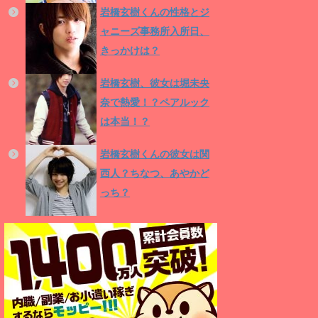
岩橋玄樹くんの性格とジ
ャニーズ事務所入所日、
きっかけは？
岩橋玄樹、彼女は堀未央
奈で熱愛！？ペアルック
は本当！？
岩橋玄樹くんの彼女は関
西人？ちなつ、あやかど
っち？