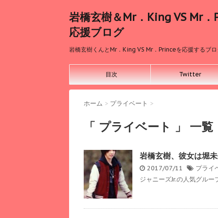
岩橋玄樹＆Mr．King VS Mr．Pr
応援ブログ
岩橋玄樹くんとMr．King VS Mr．Princeを応援するブ
目次
Twitter
ホーム
>
プライベート
>
「 プライベート 」 一覧
岩橋玄樹、彼女は堀未
2017/07/11
プライ
ジャニーズJr.の人気グループ