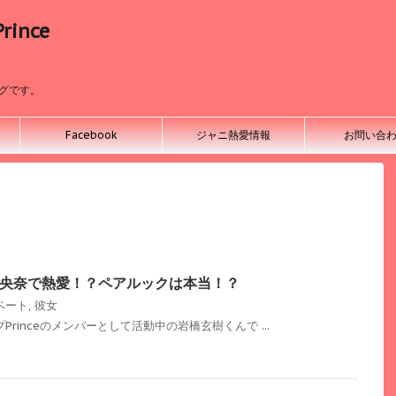
ince
ログです。
Facebook
ジャニ熱愛情報
お問い合
央奈で熱愛！？ペアルックは本当！？
ベート
,
彼女
Princeのメンバーとして活動中の岩橋玄樹くんで ...