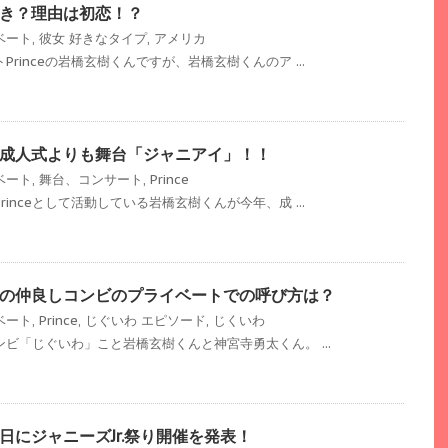
き？理由は初恋！？
ベート
,
彼女
好きなタイプ
,
アメリカ
Princeの岩橋玄樹くんですが、岩橋玄樹くんのア ...
成人式よりも舞台「ジャニアイ」！！
ベート
,
舞台、コンサート
,
Prince
rinceとして活動している岩橋玄樹くんが今年、成 ...
の仲良しコンビのプライベートでの呼び方は？
ベート
,
Prince
,
じぐいわ
エピソード
,
じくいわ
ンビ「じぐいわ」こと岩橋玄樹くんと神宮寺勇太くん。 ...
生日にジャニーズJr.祭り開催を発表！