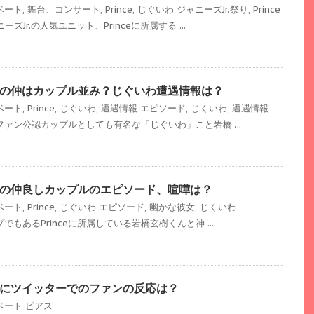
ベート
,
舞台、コンサート
,
Prince
,
じぐいわ
ジャニーズJr.祭り
,
Prince
ーズJr.の人気ユニット、Princeに所属する ...
の仲はカップル並み？じぐいわ遭遇情報は？
ベート
,
Prince
,
じぐいわ
,
遭遇情報
エピソード
,
じくいわ
,
遭遇情報
ファン公認カップルとしても有名な「じぐいわ」こと岩橋 ...
の仲良しカップルのエピソード、喧嘩は？
ベート
,
Prince
,
じぐいわ
エピソード
,
幽かな彼女
,
じくいわ
でもあるPrinceに所属している岩橋玄樹くんと神 ...
にツイッターでのファンの反応は？
ベート
ピアス