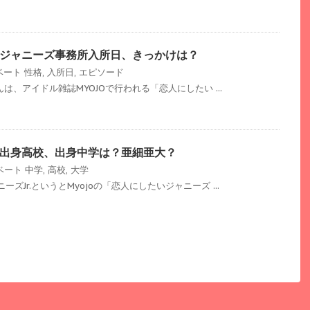
ジャニーズ事務所入所日、きっかけは？
ベート
性格
,
入所日
,
エピソード
んは、アイドル雑誌MYOJOで行われる「恋人にしたい ...
出身高校、出身中学は？亜細亜大？
ベート
中学
,
高校
,
大学
ズJr.というとMyojoの「恋人にしたいジャニーズ ...