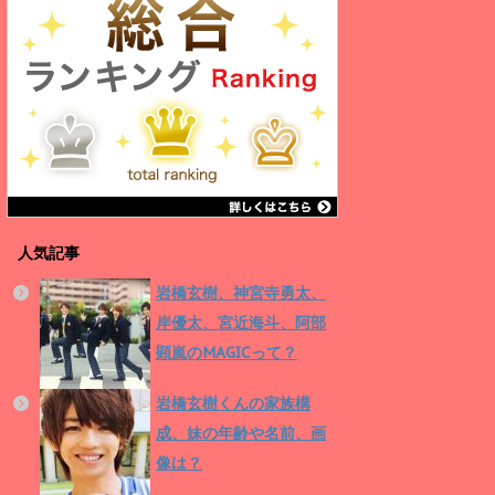
人気記事
岩橋玄樹、神宮寺勇太、
岸優太、宮近海斗、阿部
顕嵐のMAGICって？
岩橋玄樹くんの家族構
成、妹の年齢や名前、画
像は？