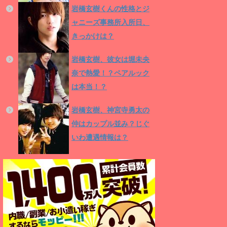
岩橋玄樹くんの性格とジ
ャニーズ事務所入所日、
きっかけは？
岩橋玄樹、彼女は堀未央
奈で熱愛！？ペアルック
は本当！？
岩橋玄樹、神宮寺勇太の
仲はカップル並み？じぐ
いわ遭遇情報は？